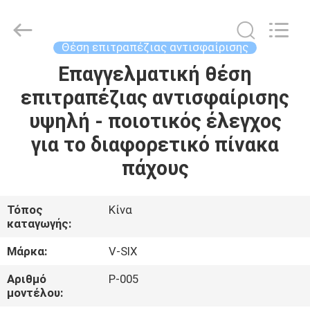
2026
Guangzhou
Dunya
Sports
Ltd..
Θέση επιτραπέζιας αντισφαίρισης
All
Rights
Reserved.
Επαγγελματική θέση
ΣΠΊΤΙ
επιτραπέζιας αντισφαίρισης
ΠΡΟΪΌΝΤΑ
υψηλή - ποιοτικός έλεγχος
για το διαφορετικό πίνακα
ΣΧΕΤΙΚΆ
πάχους
ΜΕ
ΕΜΆΣ
Τόπος
Κίνα
καταγωγής:
ΕΠΙΣΚΕΨΉ
Μάρκα:
V-SIX
ΕΡΓΟΣΤΑΣΊΟΥ
Αριθμό
Ρ-005
μοντέλου: