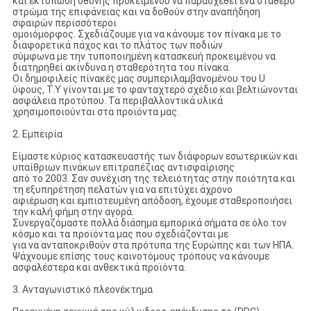
και εκτύπωση οθόνης προκειμένου να παρασχεθεί ένα σταθερό
στρώμα της επιφάνειας και να δοθούν στην αναπήδηση
σφαιρών περισσότεροι
ομοιόμορφος. Σχεδιάζουμε για να κάνουμε τον πίνακα με το
διαφορετικά πάχος και το πλάτος των ποδιών
σύμφωνα με την τυποποιημένη κατασκευή προκειμένου να
διατηρηθεί ακίνδυνα η σταθερότητα του πίνακα.
Οι δημοφιλείς πίνακές μας συμπεριλαμβανομένου του U
ύφους, T.Y γίνονται με το φανταχτερό σχέδιο και βελτιώνονται
ασφάλεια προτύπου. Τα περιβαλλοντικά υλικά
χρησιμοποιούνται στα προϊόντα μας.
2. Εμπειρία
Είμαστε κύριος κατασκευαστής των διάφορων εσωτερικών και
υπαίθριων πινάκων επιτραπέζιας αντισφαίρισης
από το 2003. Σαν συνέχιση της τελειότητας στην ποιότητα και
τη εξυπηρέτηση πελατών για να επιτύχει άχρονο
αφιέρωση και εμπιστευμένη απόδοση, έχουμε σταθεροποιήσει
την καλή φήμη στην αγορά.
Συνεργαζόμαστε πολλά διάσημα εμπορικά σήματα σε όλο τον
κόσμο και τα προϊόντα μας που σχεδιάζονται με
για να ανταποκριθούν στα πρότυπα της Ευρώπης και των ΗΠΑ.
Ψάχνουμε επίσης τους καινοτόμους τρόπους να κάνουμε
ασφαλέστερα και ανθεκτικά προϊόντα.
3. Ανταγωνιστικό πλεονέκτημα