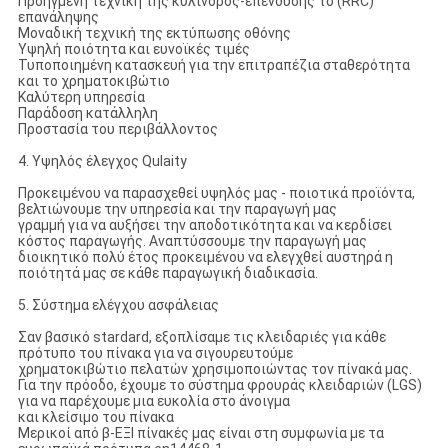
Προηγμένη τεχνική της κύλινδρος-επένδυσης το (RRC)
επανάληψης
Μοναδική τεχνική της εκτύπωσης οθόνης
Υψηλή ποιότητα και ευνοϊκές τιμές
Τυποποιημένη κατασκευή για την επιτραπέζια σταθερότητα
και το χρηματοκιβώτιο
Καλύτερη υπηρεσία
Παράδοση κατάλληλη
Προστασία του περιβάλλοντος
4. Υψηλός έλεγχος Qulaity
Προκειμένου να παρασχεθεί υψηλός μας - ποιοτικά προϊόντα,
βελτιώνουμε την υπηρεσία και την παραγωγή μας
γραμμή για να αυξήσει την αποδοτικότητα και να κερδίσει
κόστος παραγωγής. Αναπτύσσουμε την παραγωγή μας
διοικητικό πολύ έτος προκειμένου να ελεγχθεί αυστηρά η
ποιότητά μας σε κάθε παραγωγική διαδικασία.
5. Σύστημα ελέγχου ασφάλειας
Σαν βασικό stardard, εξοπλίσαμε τις κλειδαριές για κάθε
πρότυπο του πίνακα για να σιγουρευτούμε
χρηματοκιβώτιο πελατών χρησιμοποιώντας τον πίνακά μας.
Για την πρόοδο, έχουμε το σύστημα φρουράς κλειδαριών (LGS)
για να παρέχουμε μια ευκολία στο άνοιγμα
και κλείσιμο του πίνακα
Μερικοί από β-ΕΞΙ πίνακές μας είναι στη συμφωνία με τα