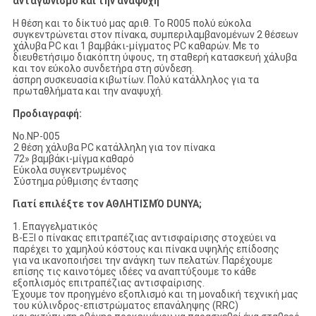
ανταγωνισμό και την αναψυχή
Η θέση και το δίκτυό μας αριθ. Το R005 πολύ εύκολα
συγκεντρώνεται στον πίνακα, συμπεριλαμβανομένων 2 θέσεων
χάλυβα PC και 1 βαμβάκι-μίγματος PC καθαρών. Με το
διευθετήσιμο διακόπτη ύψους, τη σταθερή κατασκευή χάλυβα
και τον εύκολο συνδετήρα στη σύνδεση.
άσπρη συσκευασία κιβωτίων. Πολύ κατάλληλος για τα
πρωταθλήματα και την αναψυχή.
Προδιαγραφή:
No.NP-005
2 θέση χάλυβα PC κατάλληλη για τον πίνακα
72» βαμβάκι-μίγμα καθαρό
Εύκολα συγκεντρωμένος
Σύστημα ρύθμισης έντασης
Γιατί επιλέξτε τον ΑΘΛΗΤΙΣΜΌ DUNYA;
1. Επαγγελματικός
Β-ΕΞΙ ο πίνακας επιτραπέζιας αντισφαίρισης στοχεύει να
παρέχει το χαμηλού κόστους και πίνακα υψηλής επίδοσης
για να ικανοποιήσει την ανάγκη των πελατών. Παρέχουμε
επίσης τις καινοτόμες ιδέες να αναπτύξουμε το κάθε
εξοπλισμός επιτραπέζιας αντισφαίρισης.
Έχουμε τον προηγμένο εξοπλισμό και τη μοναδική τεχνική μας
του κύλινδρος-επιστρώματος επανάληψης (RRC)