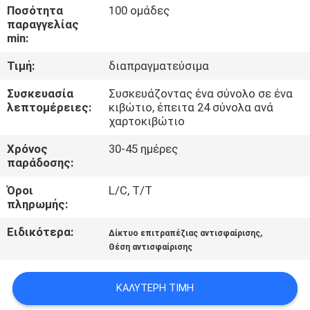
ΈΛΕΓΧΟΣ
Ποσότητα
100 ομάδες
παραγγελίας
ΠΟΙΌΤΗΤΑΣ
min:
Τιμή:
διαπραγματεύσιμα
ΕΠΙΚΟΙΝΩΝΉΣΤΕ
Συσκευασία
Συσκευάζοντας ένα σύνολο σε ένα
ΜΑΖΊ
λεπτομέρειες:
κιβώτιο, έπειτα 24 σύνολα ανά
ΜΑΣ
χαρτοκιβώτιο
Χρόνος
30-45 ημέρες
παράδοσης:
ΖΗΤΉΣΤΕ
ΜΙΑ
Όροι
L/C, T/T
πληρωμής:
ΠΡΟΣΦΟΡΆ
Ειδικότερα:
,
Δίκτυο επιτραπέζιας αντισφαίρισης
Θέση αντισφαίρισης
SITEMAP
ΚΑΛΎΤΕΡΗ ΤΙΜΉ
PRIVACY