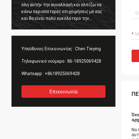
.
όλη αυτήν την συναλλαγή και ελπίζω να
ανατρ
κάνω περισσότερες επιχειρήσεις με σας
WhatsA
και θα είναι πολύ ευκολότερο την
Ευχαρι
επόμενη φορά.
Υπεύθυνος Επικοινωνίας :
Chen Tieying
Τηλεφωνικό νούμερο :
86-18925069428
Whatsapp :
+8618925069428
Επικοινωνία
ΠΕ
Όνο
αρχ
Να 
αυτ