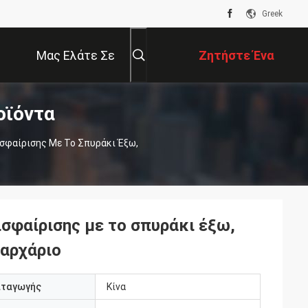
Greek
Μας Ελάτε Σε
Ζητήστε Ένα
οϊόντα
Επαφή Με
Απόσπασμα
σφαίρισης Με Το Σπυράκι Έξω,
σφαίρισης με το σπυράκι έξω,
 αρχάριο
αταγωγής
Κίνα