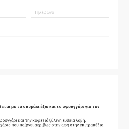
καλή ποιότητα
η καλή υπηρεσία και παραδίδει εγκαίρως,
ρως για τους
σας ευχαριστεί πάρα πολύ
μας
εται με το σπυράκι έξω και το σφουγγάρι για τον
φουγγάρι και την καφετιά ξύλινη ευθεία λαβή,
ρχάριο που παίρνει ακριβώς στην αφή στην επιτραπέζια