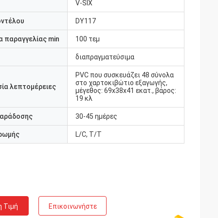
V-SIX
οντέλου
DY117
 παραγγελίας min
100 τεμ
διαπραγματεύσιμα
PVC που συσκευάζει 48 σύνολα
στο χαρτοκιβώτιο εξαγωγής,
ία λεπτομέρειες
μέγεθος: 69x38x41 εκατ., βάρος:
19 κλ
παράδοσης
30-45 ημέρες
ρωμής
L/C, T/T
η Τιμή
Επικοινωνήστε