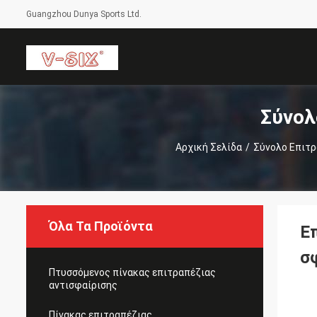
Guangzhou Dunya Sports Ltd.
Σύνολ
Αρχική Σελίδα
/
Σύνολο Επιτρ
Όλα Τα Προϊόντα
Ε
σφ
Πτυσσόμενος πίνακας επιτραπέζιας
αντισφαίρισης
Πίνακας επιτραπέζιας