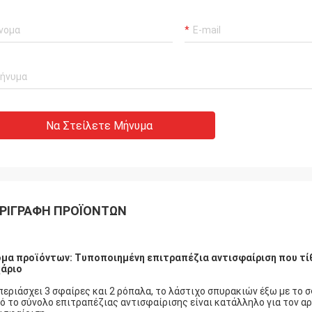
Σας ευχαριστώ για την 
οφοδοτήσουμε με τις σφαίρες
και την αποστολή εγκαί
pp είμαστε πολύ καλοί
πίνακες και τα ρόπαλά 
στίες για την εργασία σας
Να Στείλετε Μήνυμα
ΡΙΓΡΑΦΉ ΠΡΟΪΌΝΤΩΝ
μα προϊόντων: Τυποποιημένη επιτραπέζια αντισφαίριση που τίθ
άριο
περιάσχει 3 σφαίρες και 2 ρόπαλα, το λάστιχο σπυρακιών έξω με το σ
ό το σύνολο επιτραπέζιας αντισφαίρισης είναι κατάλληλο για τον α