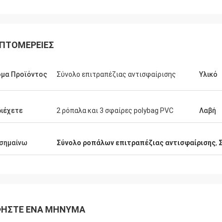
ΠΤΟΜΈΡΕΙΕΣ
μα Προϊόντος
Σύνολο επιτραπέζιας αντισφαίρισης
Υλικό
ιέχετε
2 ρόπαλα και 3 σφαίρες polybag PVC
Λαβή
σημαίνω
Σύνολο ροπάλων επιτραπέζιας αντισφαίρισης
,
Julien
Anders D
ΉΣΤΕ ΈΝΑ ΜΉΝΥΜΑ
ου, KENHO Φαίνεται ότι πρέπει να