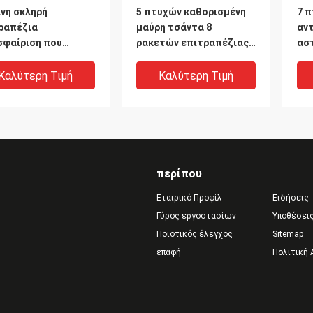
ινη σκληρή
5 πτυχών καθορισμένη
7 π
ραπέζια
μαύρη τσάντα 8
αντ
σφαίριση που
ρακετών επιτραπέζιας
ασ
ται με τις σφαίρες
αντισφαίρισης
αν
την αναψυχή
κοντραπλακέ η τριών
λα
Καλύτερη Τιμή
Καλύτερη Τιμή
ρίων
αστέρων σφαίρες ABS
κα
χειρίζεται κατ' ευθείαν
περίπου
Εταιρικό Προφίλ
Ειδήσεις
Γύρος εργοστασίων
Υποθέσει
Ποιοτικός έλεγχος
Sitemap
επαφή
Πολιτική
άσιο - η
7 πτυχών φυσικό ξύλινο
5 
σιωμένη ρακέτα
αντισφαίρισης ενός
μα
ραπέζιας
αστέρος κόκκινο μαύρο
ρα