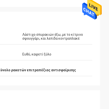
Λάστιχο σπυρακιών έξω, με το κίτρινο
σφουγγάρι, και λεπίδα κοντραπλακέ
Ευθύ, καφετί ξύλο
Σύνολο ρακετών επιτραπέζιας αντισφαίρισης
ahl
Μωάμεθ Saqallah