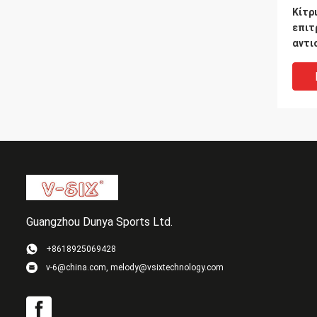
Κίτρ
επιτ
αντι
τίθε
για 
αρχα
Guangzhou Dunya Sports Ltd.
+8618925069428
v-6@china.com, melody@vsixtechnology.com
Διπλ
πλαι
επιτ