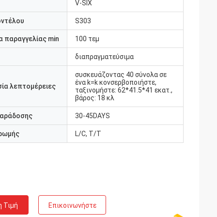
V-SIX
οντέλου
S303
 παραγγελίας min
100 τεμ
διαπραγματεύσιμα
συσκευάζοντας 40 σύνολα σε
ένα k=k κονσερβοποιήστε,
ία λεπτομέρειες
ταξινομήστε: 62*41.5*41 εκατ.,
βάρος: 18 κλ
παράδοσης
30-45DAYS
ρωμής
L/C, T/T
η Τιμή
Επικοινωνήστε