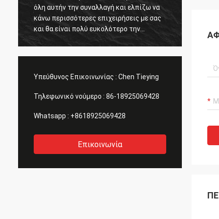
.
όλη αυτήν την συναλλαγή και ελπίζω να
ανατρ
κάνω περισσότερες επιχειρήσεις με σας
WhatsA
και θα είναι πολύ ευκολότερο την
Ευχαρι
ΑΦ
επόμενη φορά.
Υπεύθυνος Επικοινωνίας :
Chen Tieying
Τηλεφωνικό νούμερο :
86-18925069428
Whatsapp :
+8618925069428
Επικοινωνία
ΠΕ