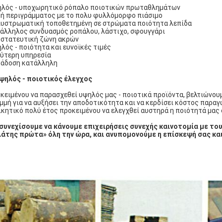
λός - υποχωρητικό ρόπαλο ποιοτικών πρωταθλημάτων
ή περιγράμματος με το πολυ φυλλόμορφο πιάσιμο
υστρωματική τοποθετημένη σε στρώματα ποιότητα λεπίδα
άλληλος συνδυασμός ροπάλου, λάστιχο, σφουγγάρι
στατευτική ζώνη ακρών
λός - ποιότητα και ευνοϊκές τιμές
ύτερη υπηρεσία
άδοση κατάλληλη
ψηλός - ποιοτικός έλεγχος
κειμένου να παρασχεθεί υψηλός μας - ποιοτικά προϊόντα, βελτιώνου
μμή για να αυξήσει την αποδοτικότητα και να κερδίσει κόστος παρ
ικητικό πολύ έτος προκειμένου να ελεγχθεί αυστηρά η ποιότητά μας 
συνεχίσουμε να κάνουμε επιχειρήσεις συνεχής καινοτομία με του
άτης πρώτα» όλη την ώρα, και ανυπομονούμε η επίσκεψή σας κα