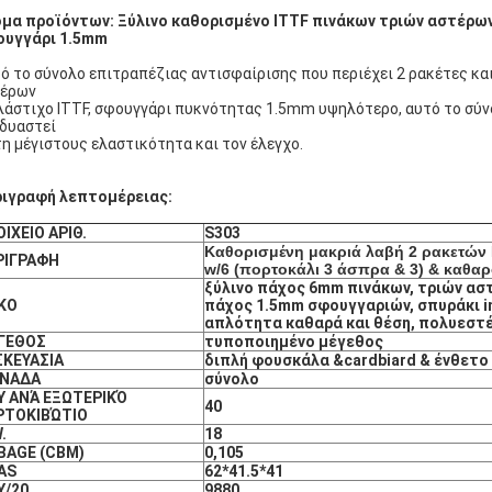
μα προϊόντων: Ξύλινο καθορισμένο ITTF πινάκων τριών αστέρων
ουγγάρι 1.5mm
ό το σύνολο επιτραπέζιας αντισφαίρισης που περιέχει 2 ρακέτες και
τέρων
λάστιχο ITTF, σφουγγάρι πυκνότητας 1.5mm υψηλότερο, αυτό το σύν
δυαστεί
τη μέγιστους ελαστικότητα και τον έλεγχο.
ιγραφή λεπτομέρειας:
ΙΧΕΙΟ ΑΡΙΘ.
S303
Καθορισμένη μακριά λαβή 2 ρακετών 
ΡΙΓΡΑΦΗ
w/6 (πορτοκάλι 3 άσπρα & 3) & καθα
ξύλινο πάχος 6mm πινάκων, τριών ασ
ΙΚΟ
πάχος 1.5mm σφουγγαριών, σπυράκι in/
απλότητα καθαρά και θέση, πολυεστ
ΓΕΘΟΣ
τυποποιημένο μέγεθος
ΣΚΕΥΑΣΙΑ
διπλή φουσκάλα &cardbiard & ένθετ
ΝΑΔΑ
σύνολο
Y ΑΝΆ ΕΞΩΤΕΡΙΚΌ
40
ΡΤΟΚΙΒΏΤΙΟ
.
18
BAGE (CBM)
0,105
AS
62*41.5*41
Y/20
9880