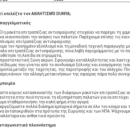
τί επιλέξτε τον ΑΘΛΗΤΙΣΜΌ DUNYA;
παγγελματικός
ΞΙ η ρακέτα επιτραπέζιας αντισφαίρισης στοχεύει να παρέχει τη χα
 να ικανοποιήσει την ανάγκη των πελατών. Παρέχουμε επίσης τις και
πλισμός επιτραπέζιας αντισφαίρισης.
υμε τον προηγμένο εξοπλισμό και τη μοναδική τεχνική παραγωγής 
αλο επιτραπέζιας αντισφαίρισης, ποια λαβή περιγράμματος με το 
οθέτησε τη λεπίδα σε στρώματα,
 προστατευτική ζώνη ακρών. Σφουγγάρι καταλληλότητας και λαστιχ
επίδα μας που γίνεται από το συνδυασμό ξύλινης και εισαγόμενης ίνα
ρροπία μεταξύ της ταχύτητας, της περιστροφής και του ελέγχου. Πο
μέρη κάνουν την αλλαγή μετακινήσεων της σφαίρας πάρα πολύ συνεχ
μπειρία
αστε κύριος κατασκευαστής των διάφορων ρακετών επιτραπέζιας α
ειότητα στην ποιότητα και τη εξυπηρέτηση πελατών για να επιτύχει
υμε σταθεροποιήσει την καλή φήμη στην αγορά.
εργαζόμαστε πολλά διάσημα εμπορικά σήματα σε όλο τον κόσμο και τ
 να ανταποκριθούν στα πρότυπα της Ευρώπης και των ΗΠΑ. Ψάχνουμε
αλέστερα και ανθεκτικά προϊόντα.
νταγωνιστικό πλεονέκτημα