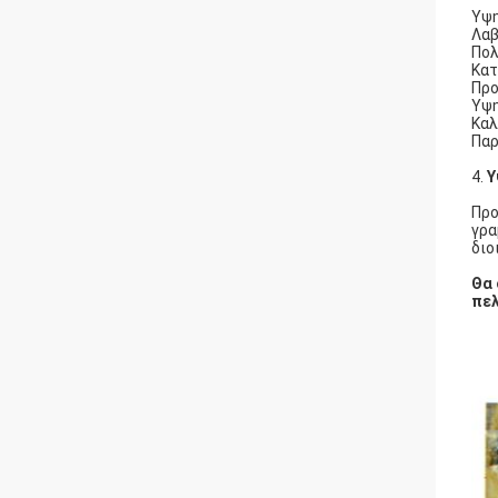
Υψη
Λαβ
Πολ
Κατ
Προ
Υψη
Καλ
Παρ
4.
Υ
Προ
γρα
διο
Θα 
πελ