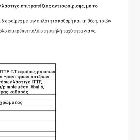
 λάστιχο επιτραπέζιας αντισφαίρισης, με το
 6 σφαίρες με την απλότητα καθαρή και τη θέση, τριών
ολο επιτρέπει πολύ στη υψηλή ταχύτητα για να
ITTF T.T σφαίρες ρακετών
ρό +post τριών αστέρων
τέρων λάστιχο ITTF,
pimple μέσα, 6balls,
έρας καθαρός
ο χρώματος