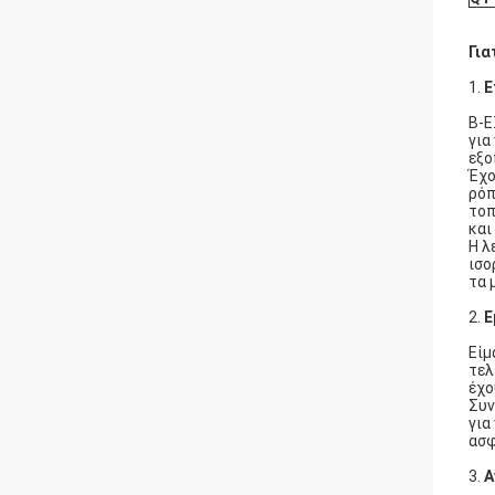
Για
1.
Ε
Β-Ε
για
εξο
Έχο
ρόπ
τοπ
και
Η λ
ισο
τα 
2.
Ε
Είμ
τελ
έχο
Συν
για
ασφ
3.
Α