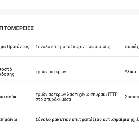
ΠΤΟΜΈΡΕΙΕΣ
μα Προϊόντος
Σύνολο επιτραπέζιας αντισφαίρισης
περιέ
σοστό
τριών αστέρων
Υλικό
όδοσης
τριών αστέρων λαστιχένιο σπυράκι ITTF
ουτσούκ
Συσκε
στο σπυράκι μέσα
σημαίνω
Σύνολο ρακετών επιτραπέζιας αντισφαίρισης
,
Σ
Julien
Anders D
ου, KENHO Φαίνεται ότι πρέπει να