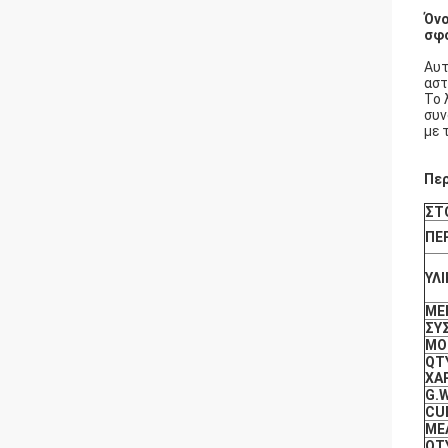
Όνο
σφ
Αυτ
ασ
Το 
συν
με 
Περ
ΣΤΟ
ΠΕ
ΥΛ
ΜΕ
ΣΥ
ΜΟ
QT
ΧΑ
G.W
CU
ME
QT