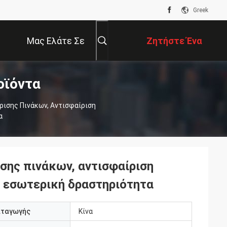
Greek
Μας Ελάτε Σε
Ζητήστε Ένα
οϊόντα
Επαφή Με
Απόσπασμα
ρισης Πινάκων, Αντισφαίριση
α
ισης πινάκων, αντισφαίριση
ν εσωτερική δραστηριότητα
αταγωγής
Κίνα