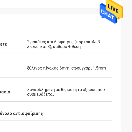
2 ρακέτες και 6 σφαίρες (πορτοκάλι 3
χετε
λευκό, και 3), καθαρό + θέση
ξύλινος πίνακας 6mm, σφουγγάρι 1.5mm
Συγκολλημένη με θερμότητα αξίωση που
υασία
συσκευάζεται
ύνολο αντισφαίρισης
ahl
Μωάμεθ Saqallah